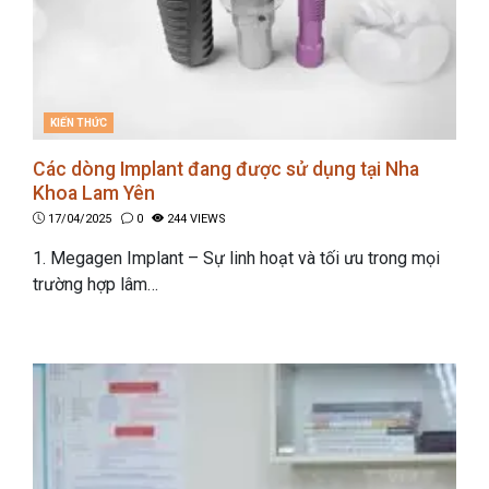
CATEGORIES
KIẾN THỨC
Các dòng Implant đang được sử dụng tại Nha
Khoa Lam Yên
17/04/2025
0
244 VIEWS
1. Megagen Implant – Sự linh hoạt và tối ưu trong mọi
trường hợp lâm…