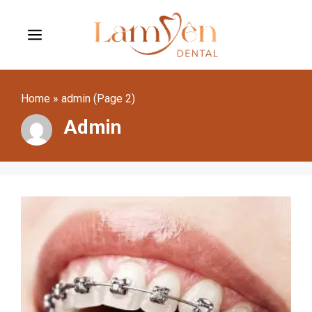
Skip
to
content
Menu
Home
»
admin (Page 2)
Admin