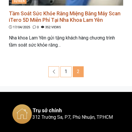
CATEGORIES
SỰ KIỆN
Tầm Soát Sức Khỏe Răng Miệng Bằng Máy Scan
iTero 5D Miễn Phí Tại Nha Khoa Lam Yên
17/04/2025
0
352 VIEWS
Nha khoa Lam Yên gửi tặng khách hàng chương trình
tầm soát sức khỏe răng…
Post
Previous
Page
Page
1
2
navigation
Trụ sở chính
312 Trường Sa, P.7, Phú Nhuận, TP.HCM