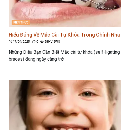
CATEGORIES
KIẾN THỨC
Hiểu Đúng Về Mắc Cài Tự Khóa Trong Chỉnh Nha
17/04/2025
0
289 VIEWS
Những Điều Bạn Cần Biết Mắc cài tự khóa (self-ligating
braces) đang ngày càng trở…